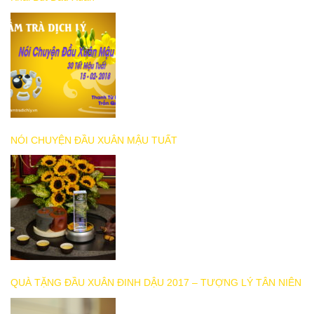
NÓI CHUYỆN ĐẦU XUÂN MẬU TUẤT
QUÀ TẶNG ĐẦU XUÂN ĐINH DẬU 2017 – TƯỢNG LÝ TÂN NIÊN